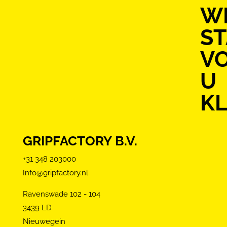
WI
S
V
U
KL
GRIPFACTORY B.V.
+31 348 203000
Info@gripfactory.nl
Ravenswade 102 - 104
3439 LD
Nieuwegein