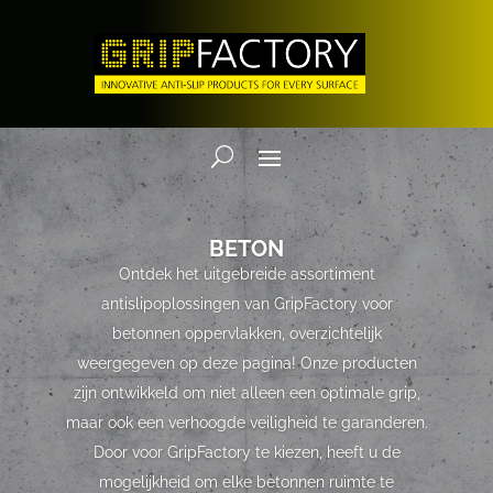
BETON
Ontdek het uitgebreide assortiment
antislipoplossingen van GripFactory voor
betonnen oppervlakken, overzichtelijk
weergegeven op deze pagina! Onze producten
zijn ontwikkeld om niet alleen een optimale grip,
maar ook een verhoogde veiligheid te garanderen.
Door voor GripFactory te kiezen, heeft u de
mogelijkheid om elke betonnen ruimte te