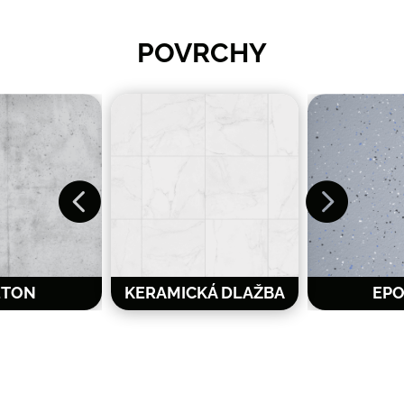
POVRCHY


ETON
KERAMICKÁ DLAŽBA
EPO