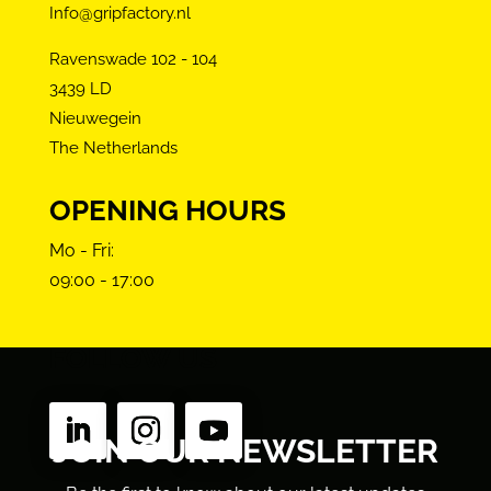
Info@gripfactory.nl
Ravenswade 102 - 104
3439 LD
Nieuwegein
The Netherlands
OPENING HOURS
Mo - Fri:
09:00 - 17:00
FOLLOW US
JOIN OUR NEWSLETTER