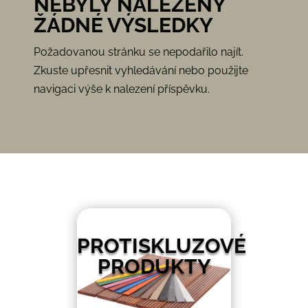
NEBYLY NALEZENY
ŽÁDNÉ VÝSLEDKY
Požadovanou stránku se nepodařilo najít.
Zkuste upřesnit vyhledávání nebo použijte
navigaci výše k nalezení příspěvku.
PROTISKLUZOVÉ
PRODUKTY