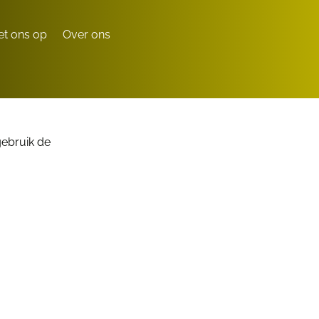
t ons op
Over ons
gebruik de