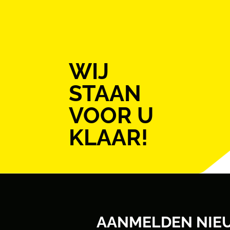
WIJ
STAAN
VOOR U
KLAAR!
AANMELDEN NIE