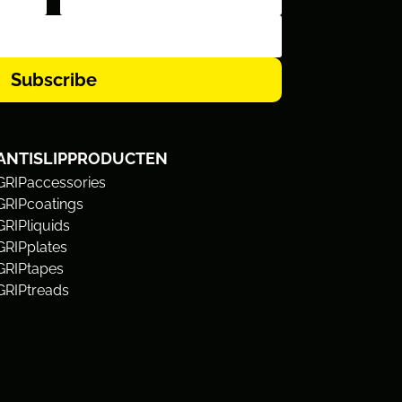
Subscribe
ANTISLIPPRODUCTEN
GRIPaccessories
GRIPcoatings
GRIPliquids
GRIPplates
GRIPtapes
GRIPtreads