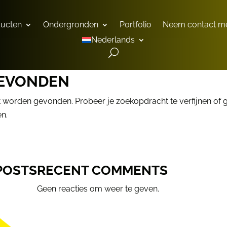
ducten
Ondergronden
Portfolio
Neem contact me
Nederlands
GEVONDEN
t worden gevonden. Probeer je zoekopdracht te verfijnen of 
en.
POSTS
RECENT COMMENTS
Geen reacties om weer te geven.