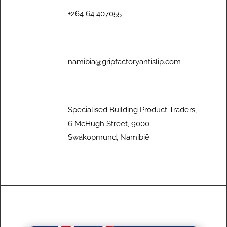
+264 64 407055
namibia@gripfactoryantislip.com
Specialised Building Product Traders,
6 McHugh Street, 9000
Swakopmund, Namibië