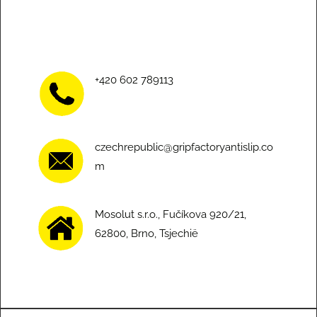
+420 602 789113
czechrepublic@gripfactoryantislip.co
m
Mosolut s.r.o., Fučíkova 920/21,
62800, Brno, Tsjechië