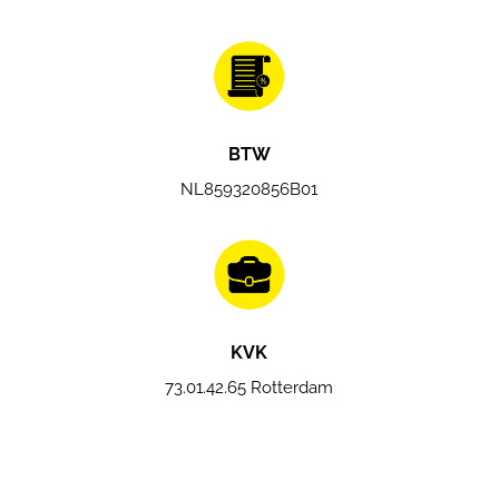
BTW
NL859320856B01
KVK
73.01.42.65 Rotterdam