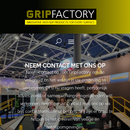
NEEM CONTACT MET ONS OP
Neem contact op met GripFactory om de
veiligheid en het welzijn in uw omgeving te
verbeteren. Of u nu vragen heeft, persoonlijk
advies zoekt of samenwerkingsmogelijkheden wilt
verkennen, neem gerust contact met ons op via
ons contactformulier of bel ons. Wij zijn er om u te
helpen bij het creëren van veilige en
antislipomgevingen.