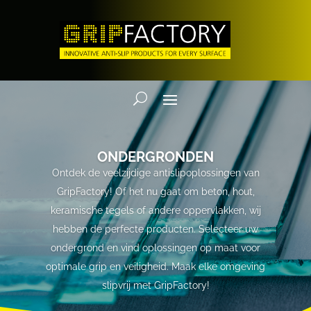
ONDERGRONDEN
Ontdek de veelzijdige antislipoplossingen van
GripFactory! Of het nu gaat om beton, hout,
keramische tegels of andere oppervlakken, wij
hebben de perfecte producten. Selecteer uw
ondergrond en vind oplossingen op maat voor
optimale grip en veiligheid. Maak elke omgeving
slipvrij met GripFactory!