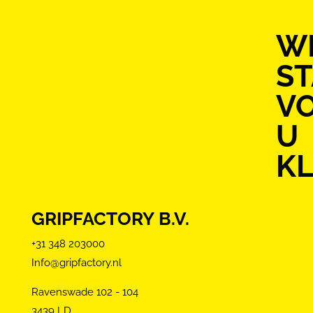
WI
S
V
U
KL
GRIPFACTORY B.V.
+31 348 203000
Info@gripfactory.nl
Ravenswade 102 - 104
3439 LD