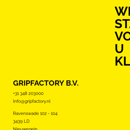
WI
S
V
U
KL
GRIPFACTORY B.V.
+31 348 203000
Info@gripfactory.nl
Ravenswade 102 - 104
3439 LD
Nieuwegein