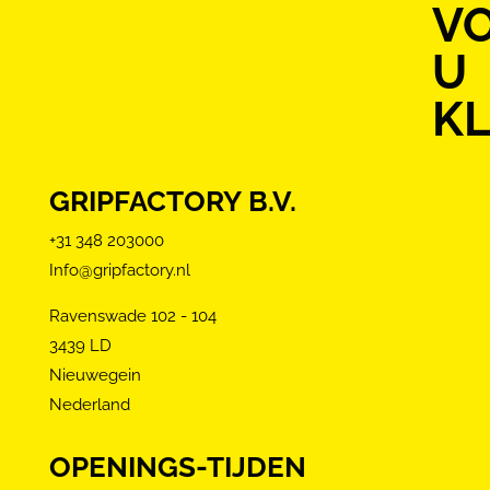
V
U
KL
GRIPFACTORY B.V.
+31 348 203000
Info@gripfactory.nl
Ravenswade 102 - 104
3439 LD
Nieuwegein
Nederland
OPENINGS-TIJDEN