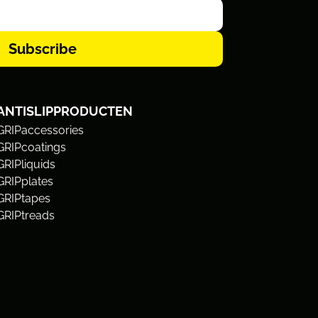
Subscribe
ANTISLIPPRODUCTEN
GRIPaccessories
GRIPcoatings
GRIPliquids
GRIPplates
GRIPtapes
GRIPtreads