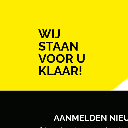
WIJ
STAAN
VOOR U
KLAAR!
AANMELDEN NIE