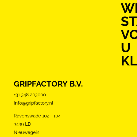
WI
S
V
U
KL
GRIPFACTORY B.V.
+31 348 203000
Info@gripfactory.nl
Ravenswade 102 - 104
3439 LD
Nieuwegein