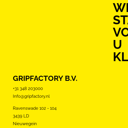
WI
S
V
U
KL
GRIPFACTORY B.V.
+31 348 203000
Info@gripfactory.nl
Ravenswade 102 - 104
3439 LD
Nieuwegein