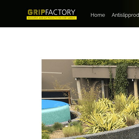
Home
Antislippro