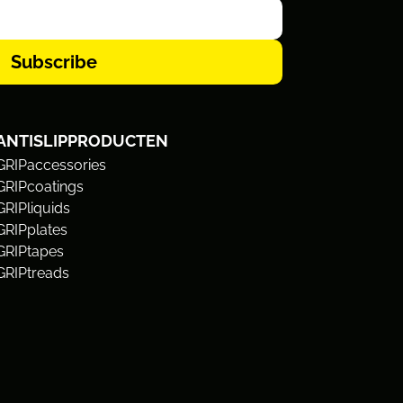
Subscribe
ANTISLIPPRODUCTEN
GRIPaccessories
GRIPcoatings
GRIPliquids
GRIPplates
GRIPtapes
GRIPtreads