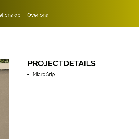
t ons op
Over ons
PROJECTDETAILS
MicroGrip