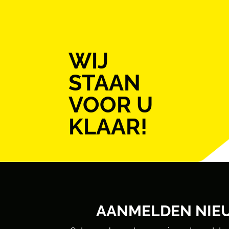
WIJ
STAAN
VOOR U
KLAAR!
AANMELDEN NIE