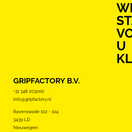
WI
S
V
U
KL
GRIPFACTORY B.V.
+31 348 203000
Info@gripfactory.nl
Ravenswade 102 - 104
3439 LD
Nieuwegein