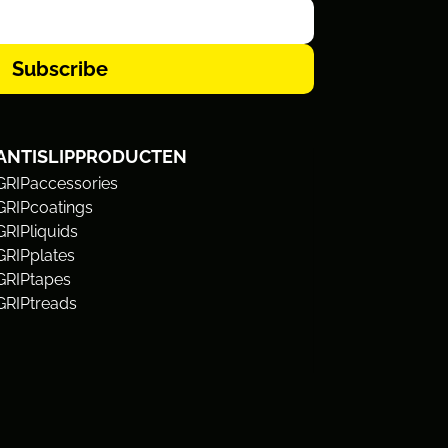
Subscribe
ANTISLIPPRODUCTEN
GRIPaccessories
GRIPcoatings
GRIPliquids
GRIPplates
GRIPtapes
GRIPtreads