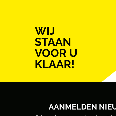
WIJ
STAAN
VOOR U
KLAAR!
AANMELDEN NIE