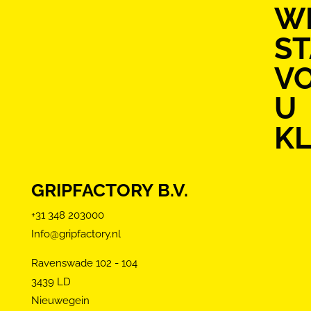
WI
S
V
U
KL
GRIPFACTORY B.V.
+31 348 203000
Info@gripfactory.nl
Ravenswade 102 - 104
3439 LD
Nieuwegein