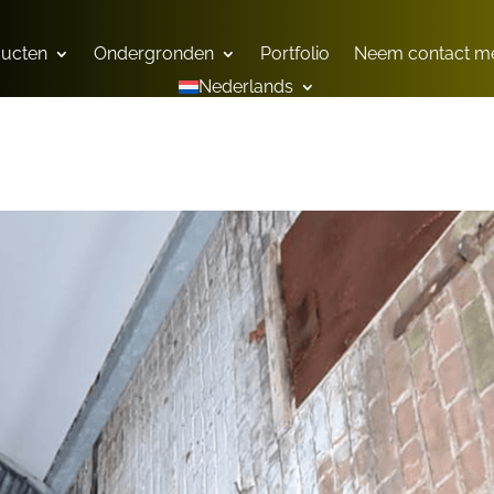
ducten
Ondergronden
Portfolio
Neem contact me
Nederlands