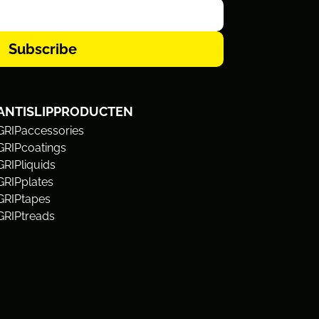
Subscribe
ANTISLIPPRODUCTEN
GRIPaccessories
GRIPcoatings
GRIPliquids
GRIPplates
GRIPtapes
GRIPtreads