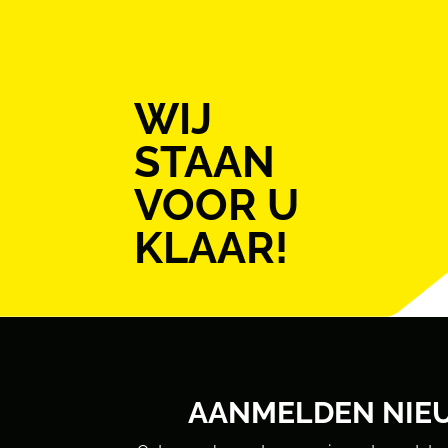
WIJ
STAAN
VOOR U
KLAAR!
AANMELDEN NIE