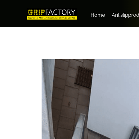
Home
Antislippro