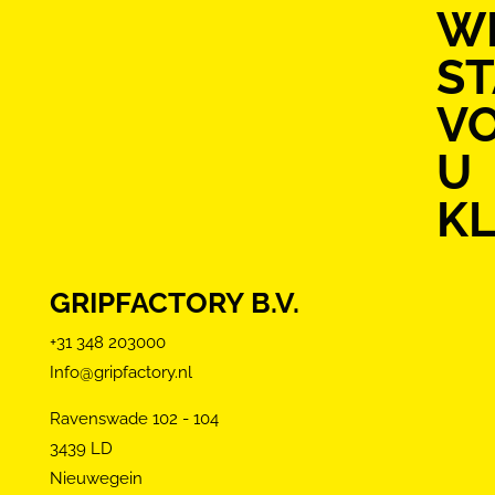
WI
S
V
U
KL
GRIPFACTORY B.V.
+31 348 203000
Info@gripfactory.nl
Ravenswade 102 - 104
3439 LD
Nieuwegein